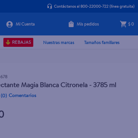
Contáctanos al 800-22000-722
(línea gratuita)
Mis pedidos
$ 0
+ Agregar
REBAJAS
Nuestras marcas
Tamaños familiares
4678
ctante Magia Blanca Citronela - 3785 ml
Comentarios
(
0
)
0