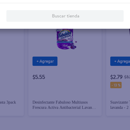
Buscar tienda
+ Agregar
+ Agrega
$5.55
$2.79
$3
-
13 %
sta 3pack
Desinfectante Fabuloso Multiusos
Suavizante 
Frescura Activa Antibacterial Lavanda
lavanda - 2
- 1 gal