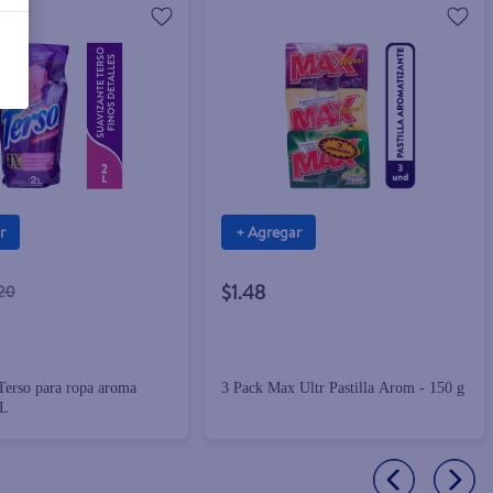
r
+ Agregar
$1.48
.20
Terso para ropa aroma
3 Pack Max Ultr Pastilla Arom - 150 g
 L