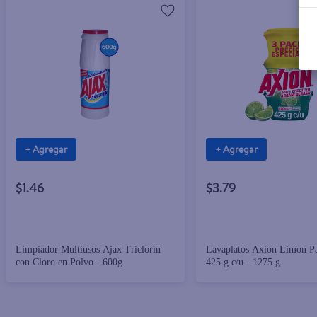
+ Agregar
+ Agregar
$1.46
$3.79
Limpiador Multiusos Ajax Triclorín
Lavaplatos Axion Limón Pa
con Cloro en Polvo - 600g
425 g c/u - 1275 g