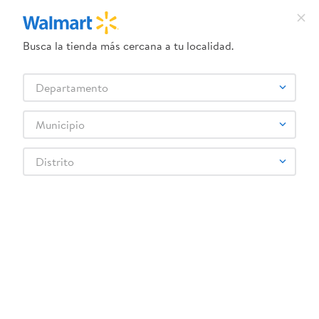
Repara las puntas dañadas y refuerza la hebra capilar, reduciendo el 
Busca la tienda más cercana a tu localidad.
quiebre. Fortalece el cabello y previene daños futuros.
No contiene: Sal, lauril sulfato de sodio, siliconas, parabenos, 
Departamento
colorantes artificiales ni derivados animales.
Municipio
Distrito
Cargando el resumen…