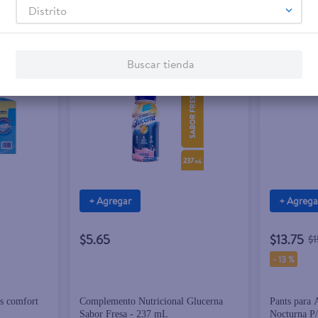
Distrito
Buscar tienda
+ Agregar
+ Agrega
$5.65
$13.75
$1
-
13 %
ts comfort
Complemento Nutricional Glucerna
Pants para 
Sabor Fresa - 237 mL
Nocturna P