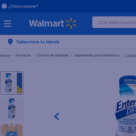
¿Cómo comprar?
¿Qué estás buscand
Liquido Enterex DBT diabetic sabor vainilla - 237 
$5.85
TÉRMINOS MÁ
Selecciona tu tienda
1
.
dove serum 
2
.
dove uv
Farmacia
Control de diabetes
Suplemento para diabeticos
Liquid
3
.
celulares
4
.
huggies
5
.
pantene mas
6
.
hellmanns
7
.
refrigerador
8
.
ventilador
9
.
pampers