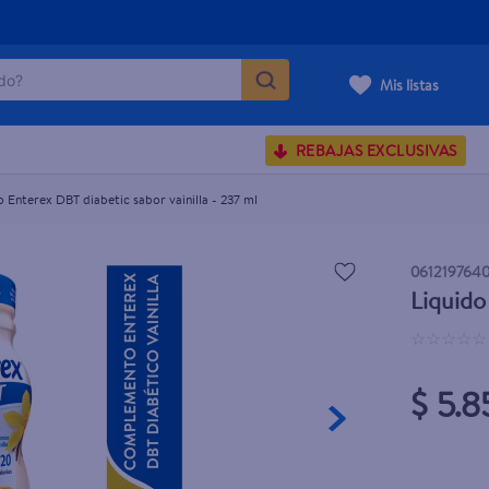
o?
ml
Mis listas
S BUSCADOS
REBAJAS EXCLUSIVAS
corporal
o Enterex DBT diabetic sabor vainilla - 237 ml
061219764
Liquido
carilla
☆
☆
☆
☆
☆
$ 5.8