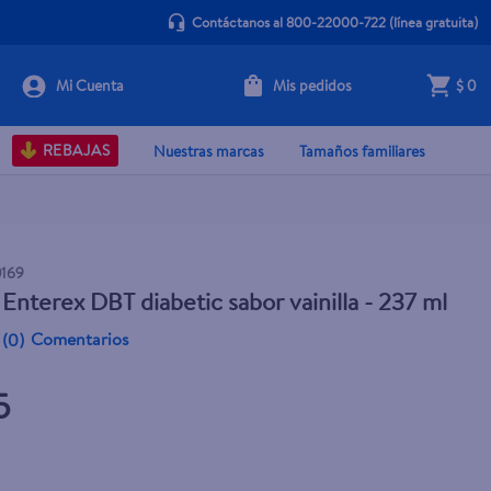
Contáctanos al 800-22000-722
(línea gratuita)
Mis pedidos
$ 0
+ Agregar
REBAJAS
Nuestras marcas
Tamaños familiares
0169
 Enterex DBT diabetic sabor vainilla - 237 ml
Comentarios
(
0
)
5