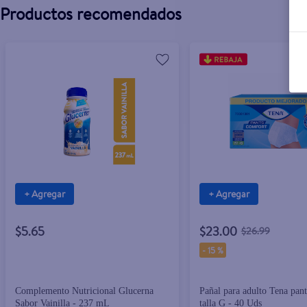
Productos recomendados
+ Agregar
+ Agregar
$5.65
$23.00
$26.99
-
15 %
Complemento Nutricional Glucerna
Pañal para adulto Tena pan
Sabor Vainilla - 237 mL
talla G - 40 Uds