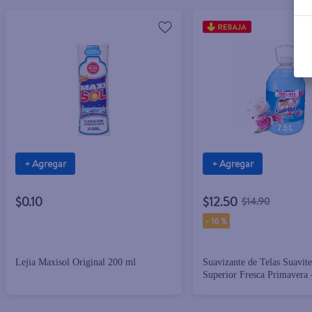
+ Agregar
+ Agregar
$0.10
$12.50
$14.90
-
16 %
Lejia Maxisol Original 200 ml
Suavizante de Telas Suavit
Superior Fresca Primavera 