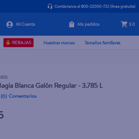
Contáctanos al 800-22000-722
(línea gratuita)
Mis pedidos
$ 0
+ Agregar
REBAJAS
Nuestras marcas
Tamaños familiares
1805
agia Blanca Galón Regular - 3.785 L
Comentarios
(
0
)
5