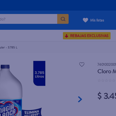
o?
Mis listas
S BUSCADOS
REBAJAS EXCLUSIVAS
corporal
lar - 3.785 L
740100200
Cloro M
carilla
☆
☆
☆
☆
☆
$ 3.4