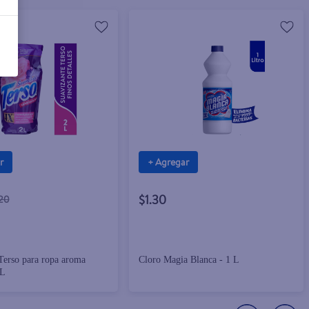
r
+ Agregar
$1.30
.20
Terso para ropa aroma
Cloro Magia Blanca - 1 L
 L