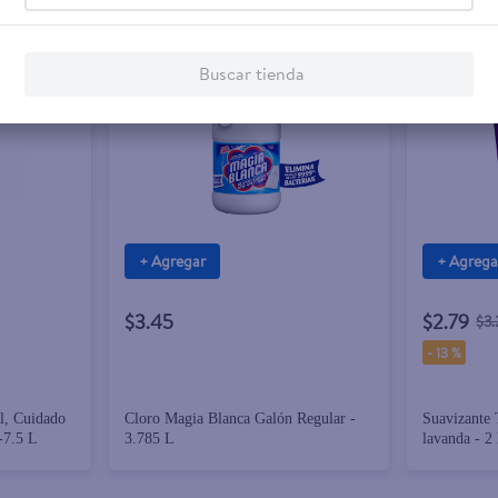
Buscar tienda
+ Agregar
+ Agrega
$3.45
$2.79
$3
-
13 %
el, Cuidado
Cloro Magia Blanca Galón Regular -
Suavizante 
-7.5 L
3.785 L
lavanda - 2