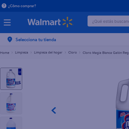
¿Cómo comprar?
¿Qué estás buscand
Cloro Magia Blanca Galón Regular - 3.785 L
$3.45
TÉRMINOS MÁ
Selecciona tu tienda
1
.
dove serum 
2
.
dove uv
Limpieza
Limpieza del hogar
Cloro
Cloro Magia Blanca Galón Regu
3
.
celulares
4
.
huggies
5
.
pantene mas
6
.
hellmanns
7
.
refrigerador
8
.
ventilador
9
.
pampers