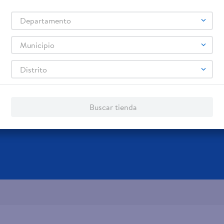
Samsung
Celulares iPhone
Celulares Xiaomi
Celulares Honor
,
,
,
.
Departamento
Servicios
Financiamiento
Municipio
Tarjeta de regalo
Tarjeta de Crédito
Distrito
Otros servicios:
- Remesas
- Pagos de servicios
Buscar tienda