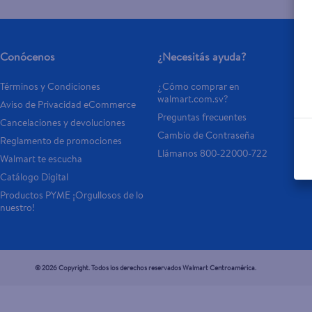
Conócenos
¿Necesitás ayuda?
Términos y Condiciones
¿Cómo comprar en 
walmart.com.sv?
Aviso de Privacidad eCommerce 
Preguntas frecuentes
Cancelaciones y devoluciones
Cambio de Contraseña
Reglamento de promociones
Llámanos 800-22000-722
Walmart te escucha
Catálogo Digital
Productos PYME ¡Orgullosos de lo 
nuestro!
© 2026 Copyright. Todos los derechos reservados Walmart Centroamérica.