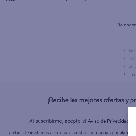
3
.
celulares
4
.
huggies
No encon
5
.
pantene mas
6
.
hellmanns
7
.
refrigerador
Comp
8
.
ventilador
Inte
Util
9
.
pampers
Inte
10
.
tv
¡Recibe las mejores ofertas y 
Aviso de Privacidad
Al suscribirme, acepto el
y 
C
También te invitamos a explorar nuestras categorías populares: