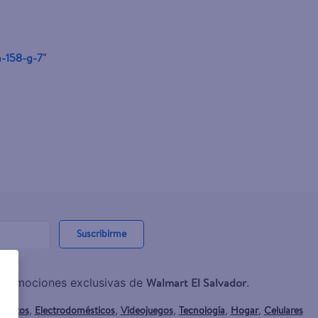
n-158-g-7
"
Suscribirme
Walmart El Salvador
y promociones exclusivas de
.
mentos
Electrodomésticos
Videojuegos
Tecnología
Hogar
Celulares
,
,
,
,
,