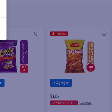
r
+ Agregar
$1.15
Combina 2 x $1.90