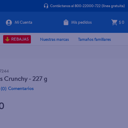
Contáctanos al 800-22000-722
(línea gratuita)
Mis pedidos
$ 0
+ Agregar
REBAJAS
Nuestras marcas
Tamaños familiares
7244
s Crunchy - 227 g
Comentarios
(
0
)
00