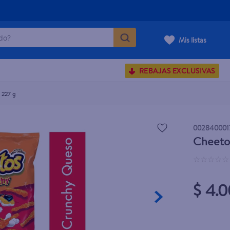
o?
Mis listas
S BUSCADOS
REBAJAS EXCLUSIVAS
corporal
 227 g
carilla
002840001
Cheeto
☆
☆
☆
☆
☆
$ 4.