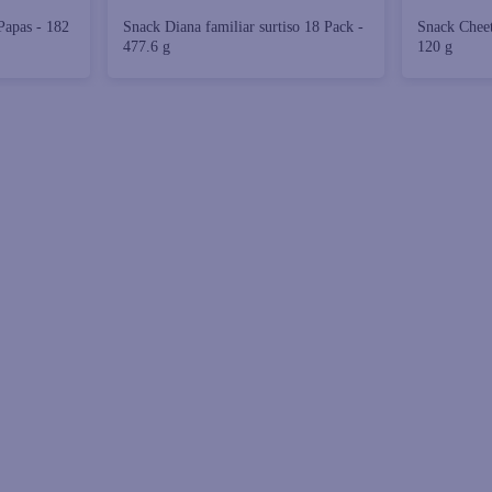
Papas - 182
Snack Diana familiar surtiso 18 Pack -
Snack Chee
477.6 g
120 g