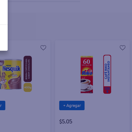
r
+ Agregar
$5.05