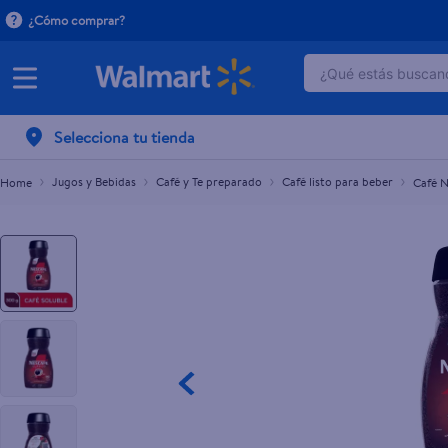
¿Cómo comprar?
¿Qué estás buscand
Café Nescafé Clásico Instantáneo Frasco - 300 g
$12.75
TÉRMINOS MÁ
Selecciona tu tienda
1
.
dove serum 
2
.
dove uv
Jugos y Bebidas
Café y Te preparado
Café listo para beber
Café N
3
.
pantene mas
4
.
celulares
5
.
huggies
6
.
hellmanns
7
.
refrigerador
8
.
ventilador
9
.
herbal rosa