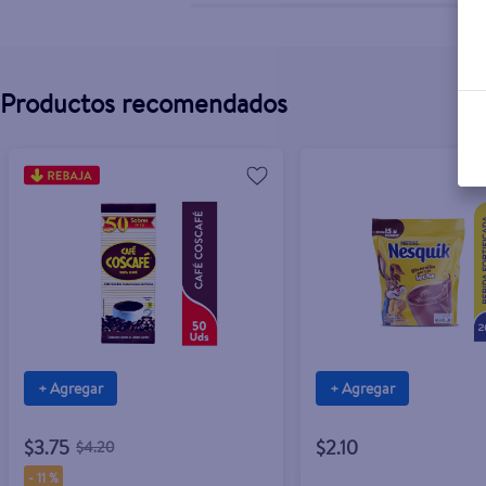
Productos recomendados
+ Agregar
+ Agregar
$3.75
$2.10
$4.20
-
11 %