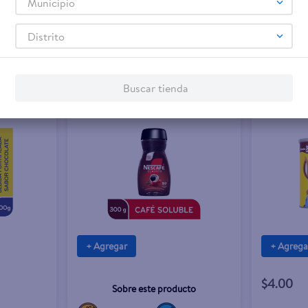
Municipio
Distrito
Buscar tienda
+ Agregar
+ Agrega
$4.00
Sobre este producto