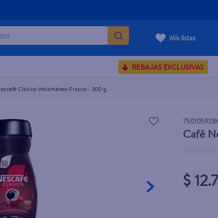
o?
Mis listas
S BUSCADOS
REBAJAS EXCLUSIVAS
corporal
escafé Clásico Instantáneo Frasco - 300 g
carilla
750105928
Café Ne
☆
☆
☆
☆
☆
$ 12.