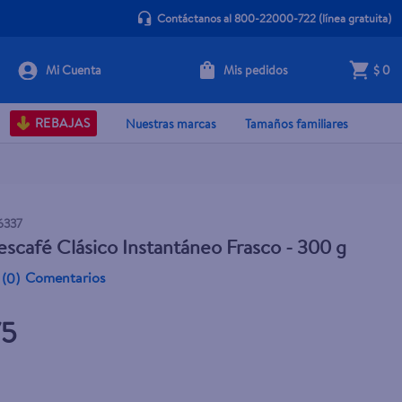
Contáctanos al 800-22000-722
(línea gratuita)
Mis pedidos
$ 0
+ Agregar
REBAJAS
Nuestras marcas
Tamaños familiares
6337
scafé Clásico Instantáneo Frasco - 300 g
Comentarios
(
0
)
75