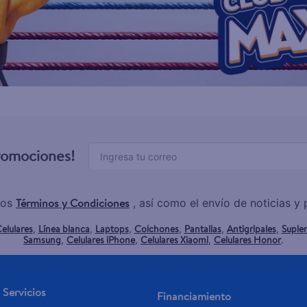
promociones!
Términos y Condiciones
los
, así como el envío de noticias 
elulares
Línea blanca
Laptops
Colchones
Pantallas
Antigripales
Suple
,
,
,
,
,
,
Samsung
Celulares iPhone
Celulares Xiaomi
Celulares Honor
,
,
,
.
Servicios
Financiamiento