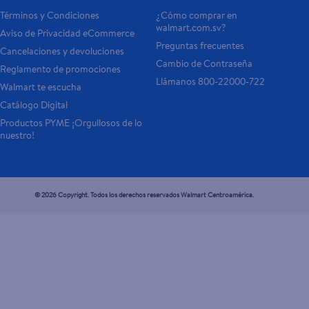
Términos y Condiciones
¿Cómo comprar en 
walmart.com.sv?
Aviso de Privacidad eCommerce 
Preguntas frecuentes
Cancelaciones y devoluciones
Cambio de Contraseña
Reglamento de promociones
Llámanos 800-22000-722
Walmart te escucha
Catálogo Digital
Productos PYME ¡Orgullosos de lo 
nuestro!
© 2026 Copyright. Todos los derechos reservados Walmart Centroamérica.