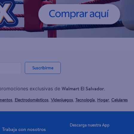
Suscribirme
Walmart El Salvador
y promociones exclusivas de
.
mentos
Electrodomésticos
Videojuegos
Tecnología
Hogar
Celulares
,
,
,
,
,
Descarga nuestra App
Trabaja con nosotros