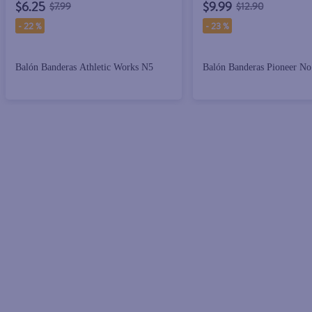
$6.25
$9.99
$7.99
$12.90
-
22 %
-
23 %
Balón Banderas Athletic Works N5
Balón Banderas Pioneer No