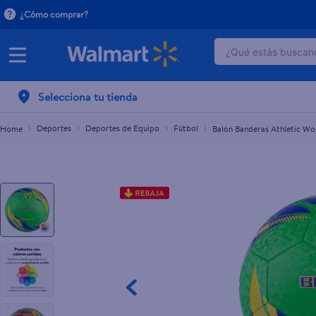
¿Cómo comprar?
Balón Banderas Athletic Works N5
¿Qué estás buscand
$6.25
$7.99
TÉRMINOS MÁ
Selecciona tu tienda
1
.
dove serum 
2
.
dove uv
Deportes
Deportes de Equipo
Fútbol
Balón Banderas Athletic W
3
.
celulares
4
.
huggies
5
.
pantene mas
6
.
hellmanns
7
.
refrigerador
8
.
ventilador
9
.
pampers