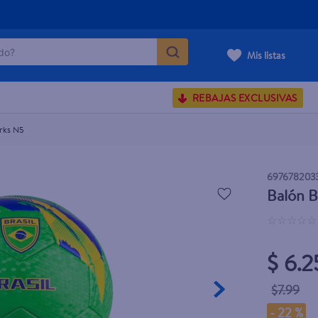
o?
Mis listas
S BUSCADOS
REBAJAS EXCLUSIVAS
corporal
orks N5
697678203
Balón B
carilla
☆
☆
☆
☆
☆
$ 6.2
$7.99
-
22 %