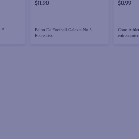
$11.90
$0.99
. 5
Balon De Football Galaxia No 5
Cono Athlet
Recreativo
entrenamien