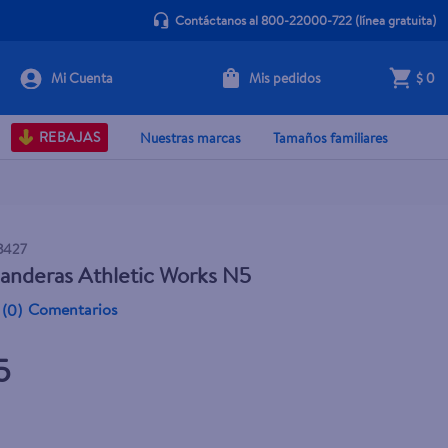
Contáctanos al 800-22000-722
(línea gratuita)
Mis pedidos
$ 0
+ Agregar
REBAJAS
Nuestras marcas
Tamaños familiares
3427
anderas Athletic Works N5
Comentarios
(
0
)
5