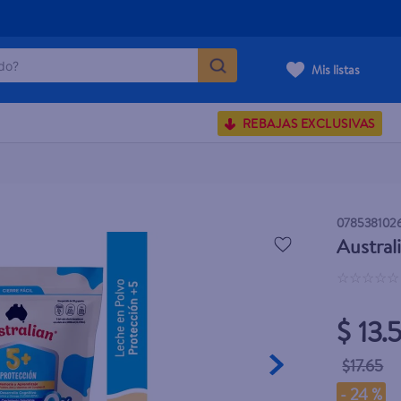
o?
Mis listas
S BUSCADOS
REBAJAS EXCLUSIVAS
corporal
078538102
Austral
carilla
☆
☆
☆
☆
☆
$ 13.
$17.65
-
24 %