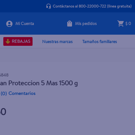
Contáctanos al 800-22000-722
(línea gratuita)
Mis pedidos
$ 0
+ Agregar
REBAJAS
Nuestras marcas
Tamaños familiares
6848
ian Proteccion 5 Mas 1500 g
Comentarios
(
0
)
50