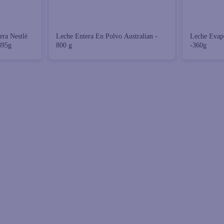
ra Nestlé
Leche Entera En Polvo Australian -
Leche Evapo
395g
800 g
-360g