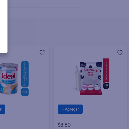
r
+ Agregar
$3.60