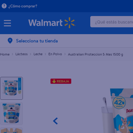
¿Cómo comprar?
Australian Proteccion 5 Mas 1500 g
¿Qué estás buscand
$13.50
$17.65
TÉRMINOS MÁ
Selecciona tu tienda
1
.
dove serum 
2
.
dove uv
Lácteos
Leche
En Polvo
Australian Proteccion 5 Mas 1500 g
3
.
celulares
4
.
huggies
5
.
pantene mas
6
.
hellmanns
7
.
refrigerador
8
.
ventilador
9
.
pampers