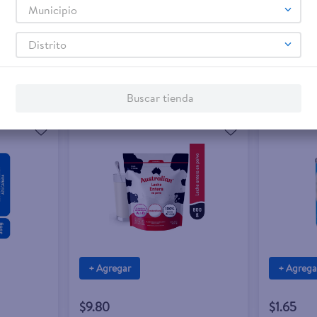
Municipio
Distrito
Buscar tienda
+ Agregar
+ Agrega
$9.80
$1.65