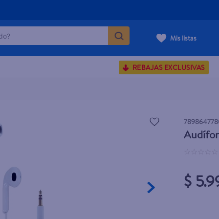
o?
Mis listas
S BUSCADOS
REBAJAS EXCLUSIVAS
corporal
carilla
789864778
Audífon
☆
☆
☆
☆
☆
$ 5.9