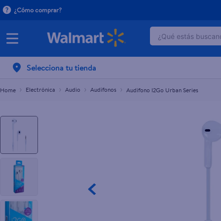
¿Cómo comprar?
¿Qué estás buscand
Audífono I2Go Urban Series
$5.99
TÉRMINOS MÁ
Selecciona tu tienda
1
.
dove serum 
2
.
dove uv
Electrónica
Audio
Audífonos
Audífono I2Go Urban Series
3
.
pantene mas
4
.
celulares
5
.
huggies
6
.
hellmanns
7
.
refrigerador
8
.
ventilador
9
.
herbal rosa