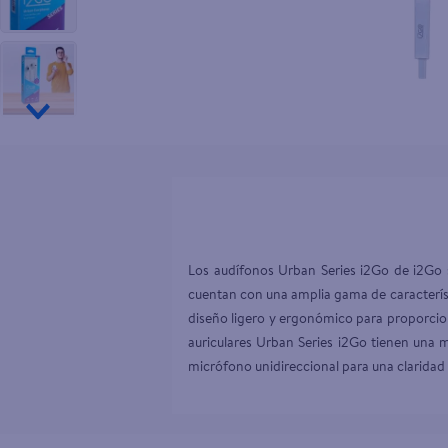
10
.
pampers
Los audífonos Urban Series i2Go de i2Go so
cuentan con una amplia gama de característ
diseño ligero y ergonómico para proporcio
auriculares Urban Series i2Go tienen una m
micrófono unidireccional para una clarida