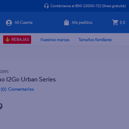
Contáctanos al 800-22000-722
(línea gratuita)
Mis pedidos
$ 0
+ Agregar
REBAJAS
Nuestras marcas
Tamaños familiares
0095
o I2Go Urban Series
Comentarios
(
0
)
9