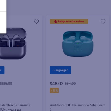
Rebaja exclusiva en línea
r
+ Agregar
$48.02
$225.00
$54.00
-
11 %
inalámbricos Samsung
Audífonos JBL Inalámbrico Vibe Beam
Sin Intereses
3 Pro
2