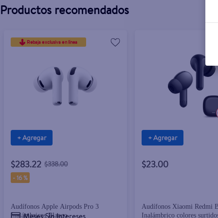
Productos recomendados
Rebaja exclusiva en línea
+ Agregar
+ Agregar
$283.22
$23.00
$338.00
-
16 %
Audífonos Apple Airpods Pro 3
Audífonos Xiaomi Redmi B
Meses Sin Intereses
Inalámbricos Blanco
Inalámbrico colores surtido