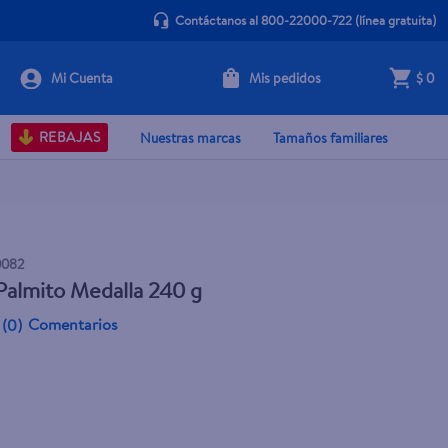
Contáctanos al 800-22000-722
(línea gratuita)
Mis pedidos
$ 0
Agotado
REBAJAS
Nuestras marcas
Tamaños familiares
0082
Palmito Medalla 240 g
Comentarios
(
0
)