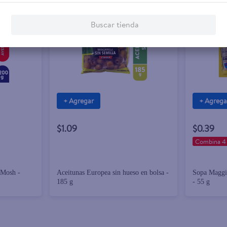
Buscar tienda
+ Agregar
+ Agrega
$1.09
$0.39
Combina 4 
 Mosh -
Aceitunas Europea sin hueso en bolsa -
Sopa Maggi 
185 g
- 55 g