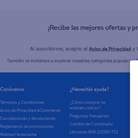
¡Recibe las mejores ofertas y 
Aviso de Privacidad
Al suscribirme, acepto el
y 
C
También te invitamos a explorar nuestras categorías populares:
Conócenos
¿Necesitás ayuda?
Términos y Condiciones
¿Cómo comprar en 
walmart.com.sv?
Aviso de Privacidad eCommerce 
Preguntas frecuentes
Cancelaciones y devoluciones
Cambio de Contraseña
Reglamento de promociones
Llámanos 800-22000-722
Walmart te escucha