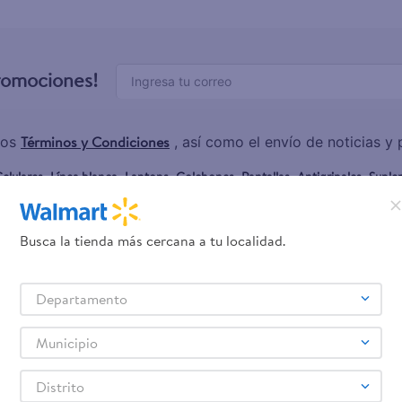
promociones!
Términos y Condiciones
los
, así como el envío de noticias 
elulares
Línea blanca
Laptops
Colchones
Pantallas
Antigripales
Suple
,
,
,
,
,
,
Samsung
Celulares iPhone
Celulares Xiaomi
Celulares Honor
,
,
,
.
Busca la tienda más cercana a tu localidad.
Servicios
Financiamiento
Tarjeta de regalo
Departamento
Tarjeta de Crédito
Otros servicios:
Municipio
- Remesas
- Pagos de servicios
Distrito