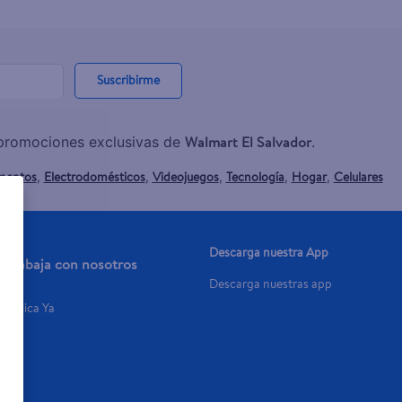
Suscribirme
Walmart El Salvador
y promociones exclusivas de
.
mentos
Electrodomésticos
Videojuegos
Tecnología
Hogar
Celulares
,
,
,
,
,
Descarga nuestra App
Trabaja con nosotros
Descarga nuestras app
Aplica Ya