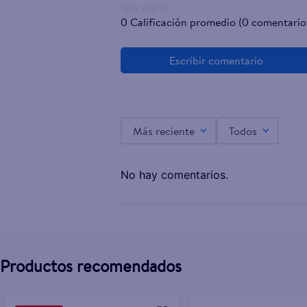
☆
☆
☆
☆
☆
0 Calificación promedio
(0 comentario
Almohada Mainstays blanca estándar cómoda y 
$4.50
$5.00
Más reciente
Todos
No hay comentarios.
Productos recomendados