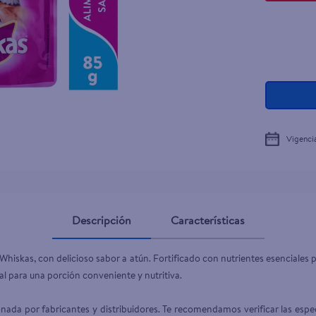
Vigenci
Descripción
Características
hiskas, con delicioso sabor a atún. Fortificado con nutrientes esenciales p
onveniente y nutritiva.                                                                                      
                                                                                                                             
ada por fabricantes y distribuidores. Te recomendamos verificar las espec