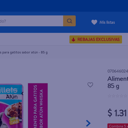
o?
 - 85 g
Mis listas
S BUSCADOS
REBAJAS EXCLUSIVAS
corporal
 para gatitos sabor atún - 85 g
070646024
Aliment
carilla
85 g
☆
☆
☆
☆
☆
$ 1.31
Combina 5 x