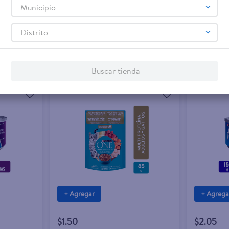
Municipio
Distrito
Buscar tienda
+ Agregar
+ Agrega
$1.50
$2.05