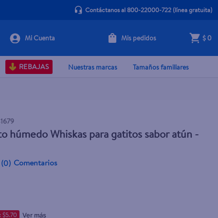
Contáctanos al 800-22000-722
(línea gratuita)
Mis pedidos
$ 0
+ Agregar
REBAJAS
Nuestras marcas
Tamaños familiares
1679
o húmedo Whiskas para gatitos sabor atún -
Comentarios
(
0
)
 $5.70
Ver más