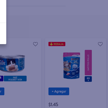
r
+ Agregar
$1.45