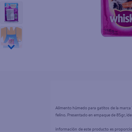
10
.
tv
Alimento húmedo para gatitos de la marca W
felino. Presentado en empaque de 85gr, ideal para una porción c
                                                                       
información de este producto es proporcion