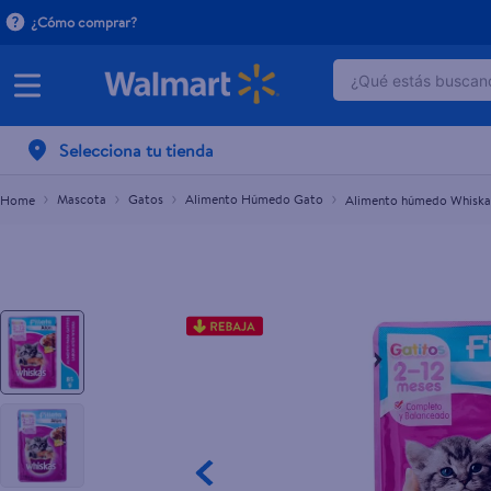
¿Cómo comprar?
¿Qué estás buscand
Alimento húmedo Whiskas para gatitos sabor atún
$1.31
TÉRMINOS MÁ
Selecciona tu tienda
1
.
dove serum 
2
.
dove uv
Mascota
Gatos
Alimento Húmedo Gato
Alimento húmedo Whiskas
3
.
celulares
4
.
huggies
5
.
pantene mas
6
.
hellmanns
7
.
refrigerador
8
.
ventilador
9
.
pampers