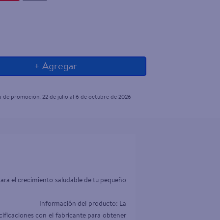
+ Agregar
a de promoción:
22
de
julio
al
6
de
octubre
de
2026
ara el crecimiento saludable de tu pequeño 
                                                                
                                           Información del producto: La 
ificaciones con el fabricante para obtener 