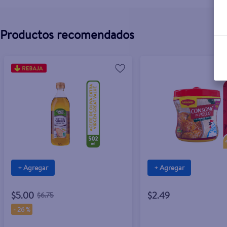
Productos recomendados
+ Agregar
+ Agregar
$5.00
$2.49
$6.75
-
26 %