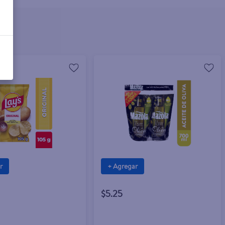
r
+ Agregar
$5.25