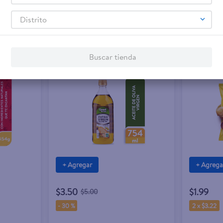
Distrito
Buscar tienda
Rebaja exclusiva en línea
+ Agregar
+ Agrega
$3.50
$1.99
$5.00
-
30 %
2 x $3.22