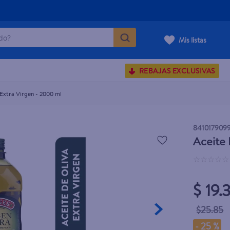
o?
Mis listas
S BUSCADOS
REBAJAS EXCLUSIVAS
corporal
 Extra Virgen - 2000 ml
841017909
Aceite 
carilla
☆
☆
☆
☆
☆
$ 19.
$25.85
-
25 %