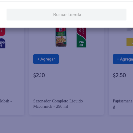
Buscar tienda
+ Agregar
+ Agrega
$2.10
$2.50
 Mosh -
Sazonador Completo Liquido
Papisemana 
Mccormick - 296 ml
g