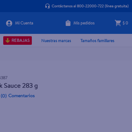
Contáctanos al 800-22000-722
(línea gratuita)
Mis pedidos
$ 0
Agotado
REBAJAS
Nuestras marcas
Tamaños familiares
4387
k Sauce 283 g
Comentarios
(
0
)