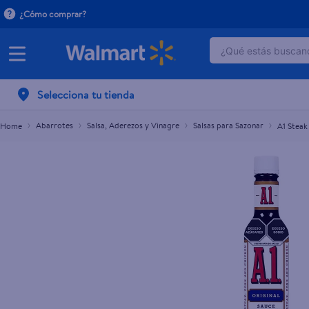
¿Cómo comprar?
¿Qué estás buscand
A1 Steak Sauce 283 g
TÉRMINOS MÁ
Selecciona tu tienda
1
.
dove serum 
2
.
dove uv
Abarrotes
Salsa, Aderezos y Vinagre
Salsas para Sazonar
A1 Steak
3
.
celulares
4
.
huggies
5
.
pantene mas
6
.
hellmanns
7
.
refrigerador
8
.
ventilador
9
.
pampers