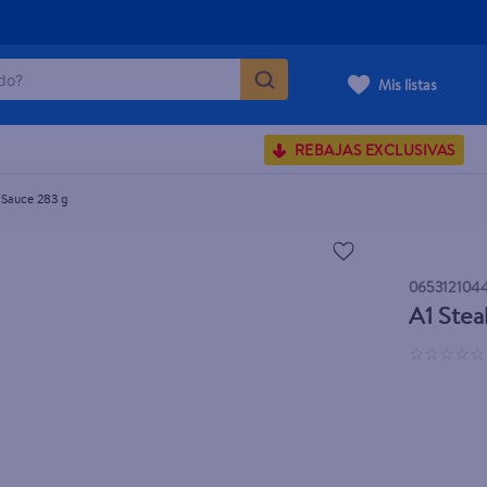
o?
Mis listas
S BUSCADOS
REBAJAS EXCLUSIVAS
corporal
 Sauce 283 g
065312104
carilla
A1 Stea
☆
☆
☆
☆
☆