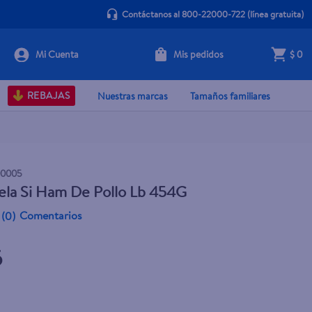
Contáctanos al 800-22000-722
(línea gratuita)
Mis pedidos
$ 0
+ Agregar
REBAJAS
Nuestras marcas
Tamaños familiares
00005
ela Si Ham De Pollo Lb 454G
Comentarios
(
0
)
5