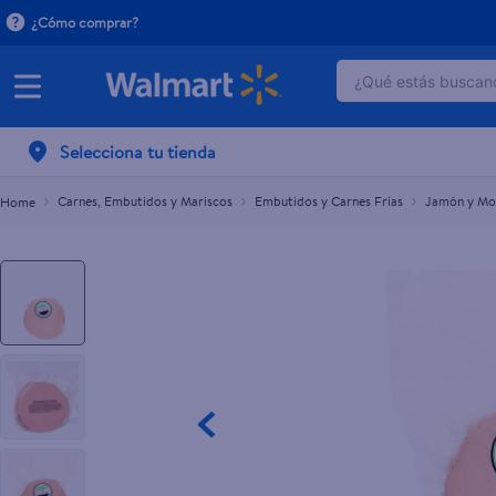
¿Cómo comprar?
¿Qué estás buscand
Mortadela Si Ham De Pollo Lb 454G
$1.85
TÉRMINOS MÁ
Selecciona tu tienda
1
.
dove serum 
2
.
dove uv
Carnes, Embutidos y Mariscos
Embutidos y Carnes Frías
Jamón y Mo
3
.
celulares
4
.
huggies
5
.
pantene mas
6
.
hellmanns
7
.
refrigerador
8
.
ventilador
9
.
pampers