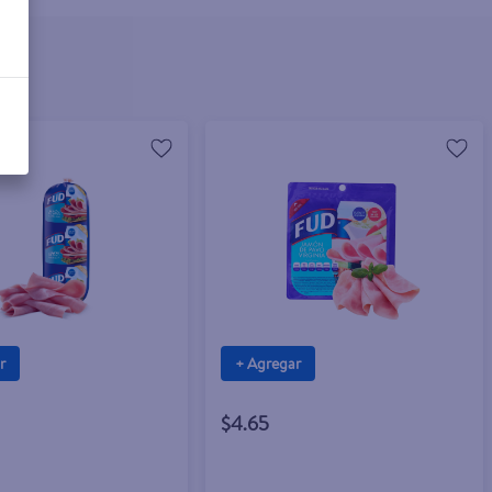
r
+ Agregar
$4.65