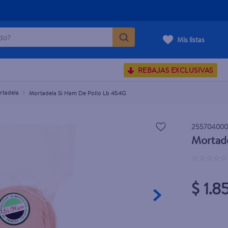
o?
Mis listas
S BUSCADOS
REBAJAS EXCLUSIVAS
corporal
rtadela
Mortadela Si Ham De Pollo Lb 454G
25570400
Mortad
carilla
☆
☆
☆
☆
☆
$ 1.8