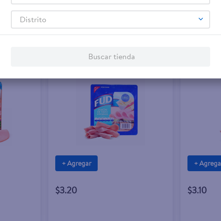
Distrito
Buscar tienda
+ Agregar
+ Agrega
$3.20
$3.10