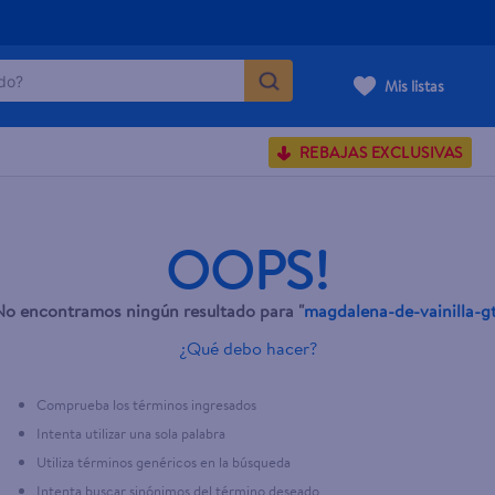
o?
Mis listas
S BUSCADOS
REBAJAS EXCLUSIVAS
corporal
OOPS!
No encontramos ningún resultado para "
magdalena-de-vainilla-g
carilla
¿Qué debo hacer?
Comprueba los términos ingresados
Intenta utilizar una sola palabra
Utiliza términos genéricos en la búsqueda
Intenta buscar sinónimos del término deseado