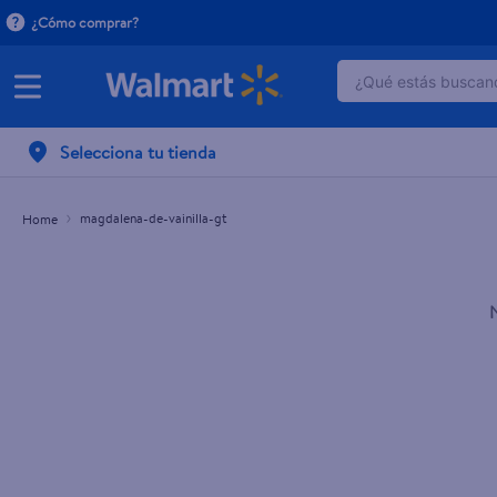
¿Cómo comprar?
¿Qué estás buscand
TÉRMINOS MÁ
Selecciona tu tienda
1
.
dove serum 
2
.
dove uv
magdalena-de-vainilla-gt
3
.
celulares
4
.
huggies
5
.
pantene mas
6
.
hellmanns
7
.
refrigerador
8
.
ventilador
9
.
pampers