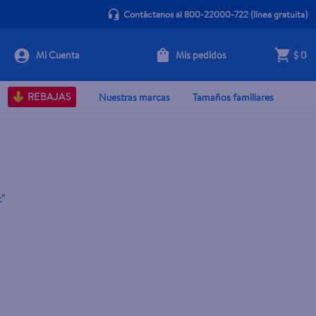
Contáctanos al 800-22000-722
(línea gratuita)
Mis pedidos
$ 0
REBAJAS
Nuestras marcas
Tamaños familiares
t
"