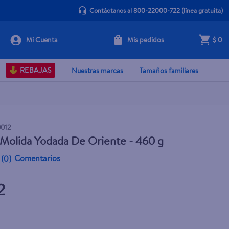
Contáctanos al 800-22000-722
(línea gratuita)
Mis pedidos
$ 0
+ Agregar
REBAJAS
Nuestras marcas
Tamaños familiares
0012
 Molida Yodada De Oriente - 460 g
Comentarios
(
0
)
2