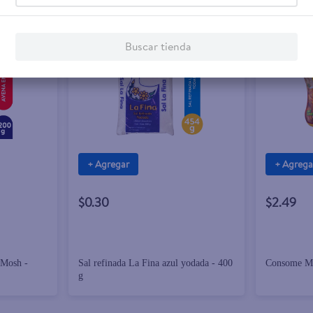
Buscar tienda
+ Agregar
+ Agrega
$0.30
$2.49
 Mosh -
Sal refinada La Fina azul yodada - 400
Consome Ma
g