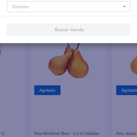
Distrito
Buscar tienda
Agotado
Agotad
0 G
Pera Hortifruti Bosc - 2 a 4 Unidades
Pera Asiatic