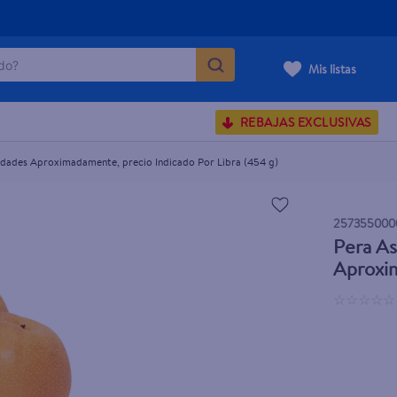
o?
Mis listas
madamente, precio Indicado Por Libra (454 g)
S BUSCADOS
REBAJAS EXCLUSIVAS
corporal
Unidades Aproximadamente, precio Indicado Por Libra (454 g)
257355000
Pera As
carilla
Aproxim
☆
☆
☆
☆
☆