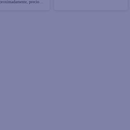
proximadamente, precio
r Libra (454 g)