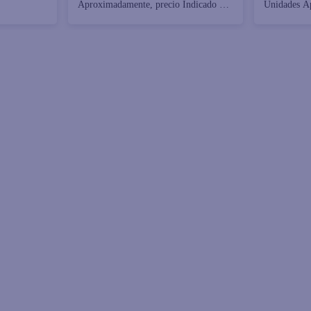
Aproximadamente, precio Indicado Por
Unidades A
Libra (454 g)
Indicado Po