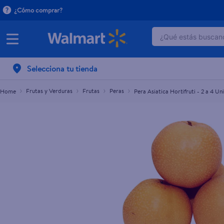
¿Cómo comprar?
¿Qué estás buscand
Pera Asiatica Hortifruti - 2 a 4 Unidades Aproxi
TÉRMINOS MÁ
Selecciona tu tienda
1
.
dove serum 
2
.
dove uv
Frutas y Verduras
Frutas
Peras
Pera Asiatica Hortifruti - 2 a 4 
3
.
celulares
4
.
huggies
5
.
pantene mas
6
.
hellmanns
7
.
refrigerador
8
.
ventilador
9
.
pampers