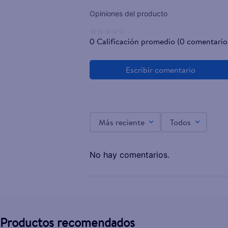
☆
☆
☆
☆
☆
Cebolla Blanca - 3 a 4 Unidades Aproximadamente
0 Calificación promedio
(0 comentario
$1.15
Más reciente
Todos
No hay comentarios.
Productos recomendados