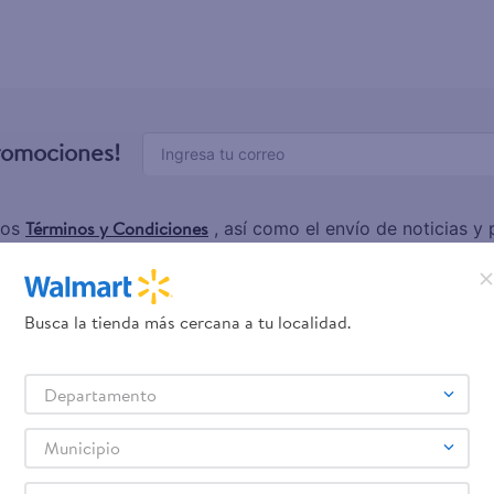
promociones!
Términos y Condiciones
los
, así como el envío de noticias 
elulares
Línea blanca
Laptops
Colchones
Pantallas
Antigripales
Suple
,
,
,
,
,
,
Samsung
Celulares iPhone
Celulares Xiaomi
Celulares Honor
,
,
,
.
Busca la tienda más cercana a tu localidad.
Servicios
Financiamiento
Departamento
Tarjeta de regalo
Tarjeta de Crédito
Municipio
Otros servicios:
- Remesas