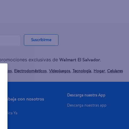
Suscribirme
Walmart El Salvador
y promociones exclusivas de
.
mentos
Electrodomésticos
Videojuegos
Tecnología
Hogar
Celulares
,
,
,
,
,
Descarga nuestra App
Trabaja con nosotros
Descarga nuestras app
Aplica Ya