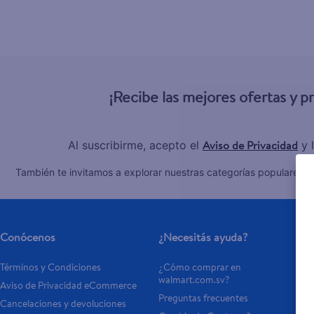
¡Recibe las mejores ofertas y 
Aviso de Privacidad
Al suscribirme, acepto el
y 
C
También te invitamos a explorar nuestras categorías populares:
Conócenos
¿Necesitás ayuda?
Términos y Condiciones
¿Cómo comprar en 
walmart.com.sv?
Aviso de Privacidad eCommerce 
Preguntas frecuentes
Cancelaciones y devoluciones