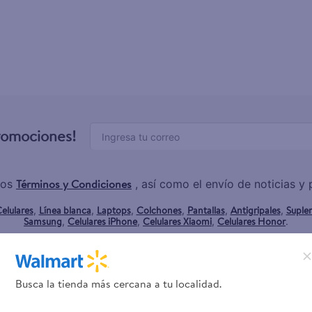
promociones!
Términos y Condiciones
los
, así como el envío de noticias 
elulares
Línea blanca
Laptops
Colchones
Pantallas
Antigripales
Suple
,
,
,
,
,
,
Samsung
Celulares iPhone
Celulares Xiaomi
Celulares Honor
,
,
,
.
Servicios
Financiamiento
Busca la tienda más cercana a tu localidad.
Tarjeta de regalo