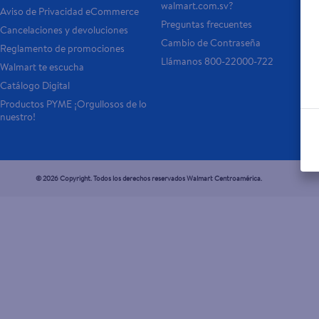
walmart.com.sv?
Aviso de Privacidad eCommerce 
Preguntas frecuentes
Cancelaciones y devoluciones
Cambio de Contraseña
Reglamento de promociones
Llámanos 800-22000-722
Walmart te escucha
Catálogo Digital
Productos PYME ¡Orgullosos de lo 
nuestro!
© 2026 Copyright. Todos los derechos reservados Walmart Centroamérica.