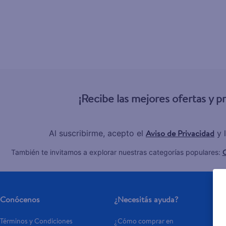
6
.
hellmanns
7
.
refrigerador
8
.
ventilador
9
.
pampers
10
.
tv
¡Recibe las mejores ofertas y 
Aviso de Privacidad
Al suscribirme, acepto el
y 
C
También te invitamos a explorar nuestras categorías populares:
Conócenos
¿Necesitás ayuda?
Términos y Condiciones
¿Cómo comprar en 