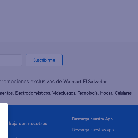
Suscribirme
Walmart El Salvador
y promociones exclusivas de
.
mentos
Electrodomésticos
Videojuegos
Tecnología
Hogar
Celulares
,
,
,
,
,
Descarga nuestra App
Trabaja con nosotros
Descarga nuestras app