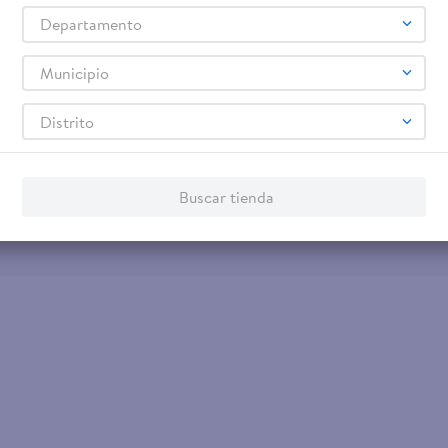
Tarjeta de Crédito
Otros servicios:
Departamento
- Remesas
- Pagos de servicios
Municipio
Distrito
Buscar tienda