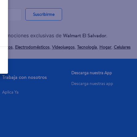
Suscribirme
Walmart El Salvador
y promociones exclusivas de
.
mentos
Electrodomésticos
Videojuegos
Tecnología
Hogar
Celulares
,
,
,
,
,
Descarga nuestra App
Trabaja con nosotros
Descarga nuestras app
Aplica Ya