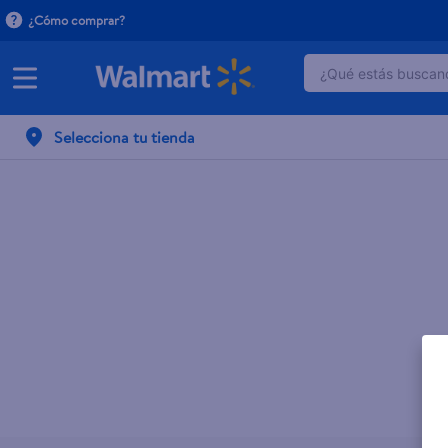
¿Cómo comprar?
¿Qué estás buscand
TÉRMINOS MÁ
Selecciona tu tienda
1
.
dove serum 
2
.
dove uv
3
.
pantene mas
4
.
celulares
5
.
huggies
6
.
hellmanns
7
.
refrigerador
8
.
ventilador
9
.
herbal rosa