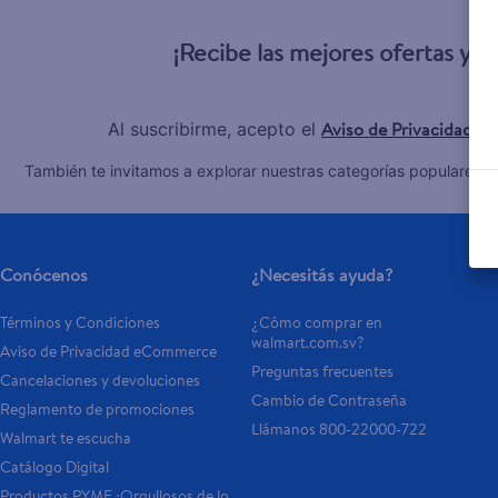
10
.
pampers
¡Recibe las mejores ofertas y 
Aviso de Privacidad
Al suscribirme, acepto el
y 
C
También te invitamos a explorar nuestras categorías populares:
Conócenos
¿Necesitás ayuda?
Términos y Condiciones
¿Cómo comprar en 
walmart.com.sv?
Aviso de Privacidad eCommerce 
Preguntas frecuentes
Cancelaciones y devoluciones
Cambio de Contraseña
Reglamento de promociones
Llámanos 800-22000-722
Walmart te escucha
Catálogo Digital
Productos PYME ¡Orgullosos de lo 