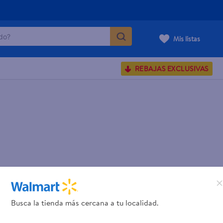
o?
Mis listas
S BUSCADOS
REBAJAS EXCLUSIVAS
corporal
carilla
Busca la tienda más cercana a tu localidad.