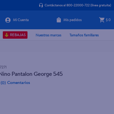
Contáctanos al 800-22000-722
(línea gratuita)
Mis pedidos
$ 0
Agotado
REBAJAS
Nuestras marcas
Tamaños familiares
7271
 Nino Pantalon George 545
Comentarios
(
0
)