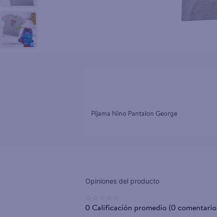
10
.
pampers
Pijama Nino Pantalon George
☆
☆
☆
☆
☆
0 Calificación promedio
(0 comentario