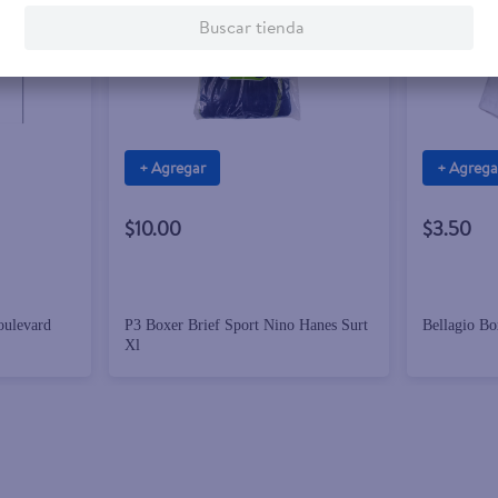
Buscar tienda
+ Agregar
+ Agrega
$10.00
$3.50
oulevard
P3 Boxer Brief Sport Nino Hanes Surt
Bellagio B
Xl