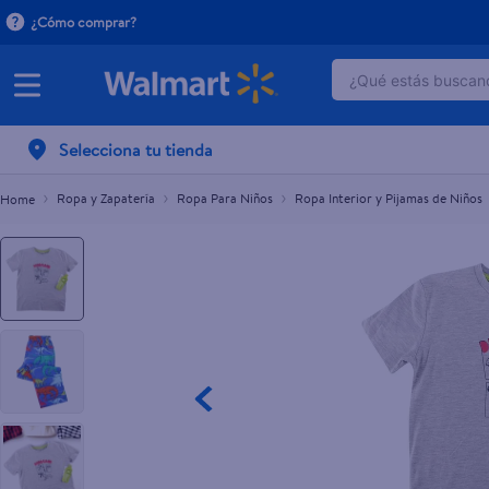
¿Cómo comprar?
¿Qué estás buscand
Pijama Nino Pantalon George 545
TÉRMINOS MÁ
Selecciona tu tienda
1
.
dove serum 
2
.
dove uv
Ropa y Zapatería
Ropa Para Niños
Ropa Interior y Pijamas de Niños
3
.
pantene mas
4
.
celulares
5
.
huggies
6
.
hellmanns
7
.
refrigerador
8
.
ventilador
9
.
herbal rosa