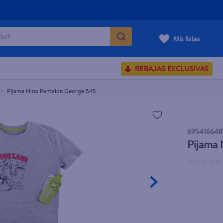
o?
Mis listas
S BUSCADOS
REBAJAS EXCLUSIVAS
corporal
Pijama Nino Pantalon George 545
carilla
695416648
Pijama
☆
☆
☆
☆
☆