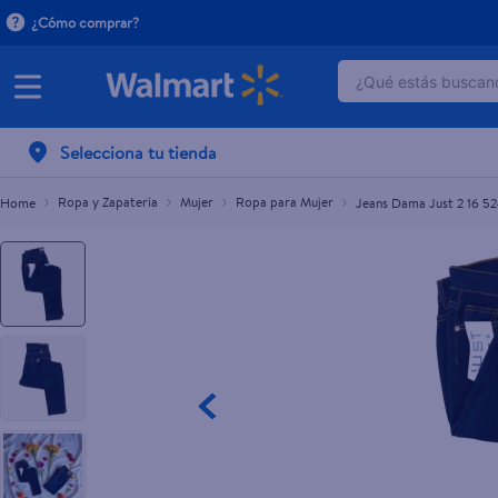
¿Cómo comprar?
¿Qué estás buscand
Jeans Dama Just 2 16 524
TÉRMINOS MÁ
Selecciona tu tienda
1
.
dove serum 
2
.
dove uv
Ropa y Zapatería
Mujer
Ropa para Mujer
Jeans Dama Just 2 16 5
3
.
celulares
4
.
huggies
5
.
pantene mas
6
.
hellmanns
7
.
refrigerador
8
.
ventilador
9
.
pampers