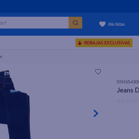
o?
Mis listas
S BUSCADOS
REBAJAS EXCLUSIVAS
corporal
24
074165430
carilla
Jeans D
☆
☆
☆
☆
☆