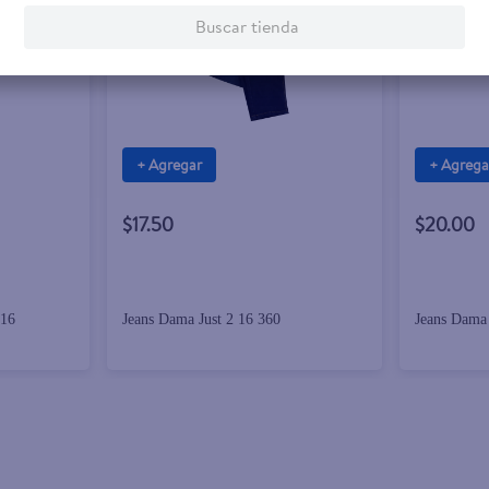
Buscar tienda
+ Agregar
+ Agrega
$17.50
$20.00
 16
Jeans Dama Just 2 16 360
Jeans Dama 