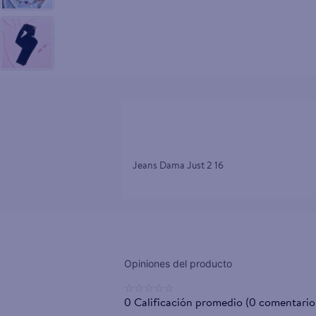
10
.
tv
Jeans Dama Just 2 16
☆
☆
☆
☆
☆
0 Calificación promedio
(0 comentario