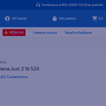
Contáctanos al 800-22000-722
(línea gratuita)
Mis pedidos
$ 0
Agotado
REBAJAS
Nuestras marcas
Tamaños familiares
8974
ama Just 2 16 524
Comentarios
(
0
)