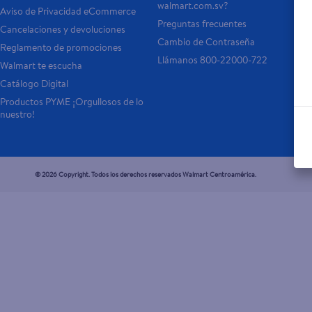
walmart.com.sv?
Aviso de Privacidad eCommerce 
Preguntas frecuentes
Cancelaciones y devoluciones
Cambio de Contraseña
Reglamento de promociones
Llámanos 800-22000-722
Walmart te escucha
Catálogo Digital
Productos PYME ¡Orgullosos de lo 
nuestro!
© 2026 Copyright. Todos los derechos reservados Walmart Centroamérica.