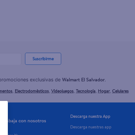
Suscribirme
Walmart El Salvador
y promociones exclusivas de
.
mentos
Electrodomésticos
Videojuegos
Tecnología
Hogar
Celulares
,
,
,
,
,
Descarga nuestra App
Trabaja con nosotros
Descarga nuestras app