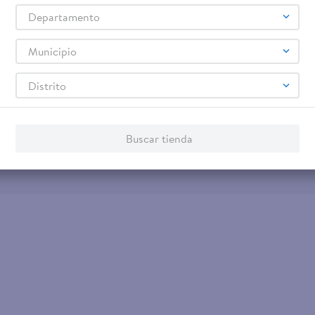
Tarjeta de Crédito
Otros servicios:
Departamento
- Remesas
- Pagos de servicios
Municipio
Distrito
Buscar tienda