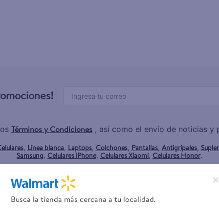
promociones!
Términos y Condiciones
los
, así como el envío de noticias 
elulares
Línea blanca
Laptops
Colchones
Pantallas
Antigripales
Suple
,
,
,
,
,
,
Samsung
Celulares iPhone
Celulares Xiaomi
Celulares Honor
,
,
,
.
Servicios
Financiamiento
Busca la tienda más cercana a tu localidad.
Tarjeta de regalo