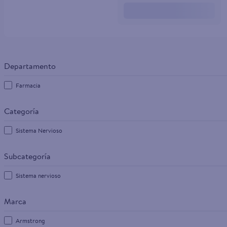
10
.
pampers
Farmacia
Sistema Nervioso
Sistema nervioso
Marca
Armstrong