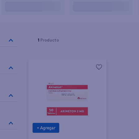
1
Producto
+ Agregar