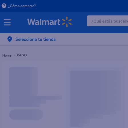
¿Cómo comprar?
¿Qué estás buscand
TÉRMINOS MÁ
Selecciona tu tienda
1
.
dove serum 
2
.
dove uv
BAGO
3
.
pantene mas
4
.
celulares
5
.
huggies
6
.
hellmanns
7
.
refrigerador
8
.
ventilador
9
.
herbal rosa