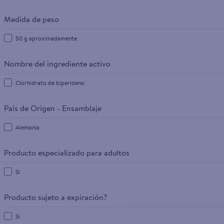
Medida de peso
50 g aproximadamente
Nombre del ingrediente activo
Clorhidrato de biperideno
País de Origen - Ensamblaje
Alemania
Producto especializado para adultos
Sí
Producto sujeto a expiración?
Sí