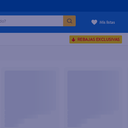
o?
Mis listas
S BUSCADOS
REBAJAS EXCLUSIVAS
corporal
carilla