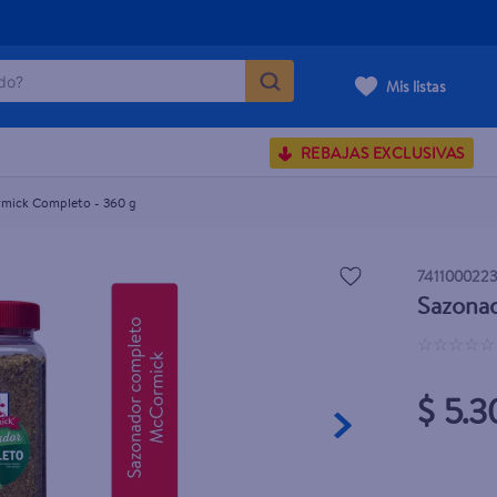
o?
Mis listas
S BUSCADOS
REBAJAS EXCLUSIVAS
corporal
mick Completo - 360 g
741100022
Sazona
carilla
☆
☆
☆
☆
☆
$ 5.3