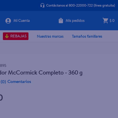
Contáctanos al 800-22000-722
(línea gratuita)
Mis pedidos
$ 0
+ Agregar
REBAJAS
Nuestras marcas
Tamaños familiares
3895
dor McCormick Completo - 360 g
Comentarios
(
0
)
0