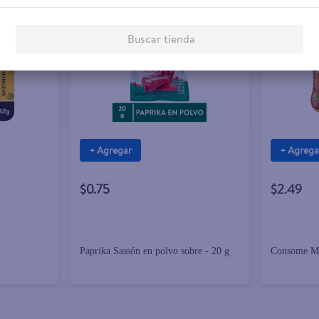
Buscar tienda
+ Agregar
+ Agrega
$0.75
$2.49
i
Paprika Sassón en polvo sobre - 20 g
Consome Ma